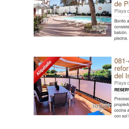
de P
Playa d
Bonito 
consist
balcón.
piscina
081-
Alquilado
refo
del I
Playa d
RESERV
Precios
propied
cocina 
con sol