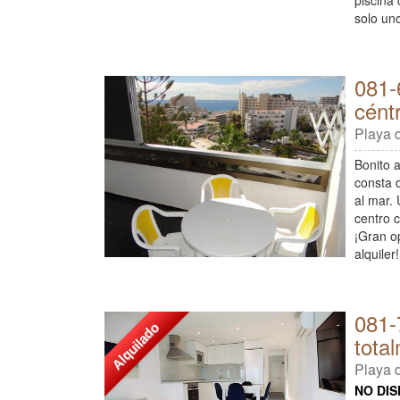
piscina
solo un
081-
cént
Playa d
Bonito 
consta d
al mar.
centro 
¡Gran op
alquiler!
081-
Alquilado
tota
Playa d
NO DIS