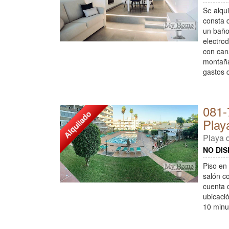
Se alqu
consta 
un baño
electro
con can
montaña
gastos d
081-
Alquilado
Play
Playa d
NO DIS
Piso en
salón c
cuenta 
ubicaci
10 minu