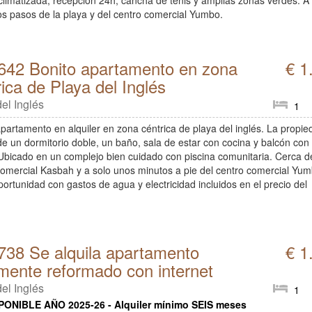
 climatizada, recepción 24h, cancha de tenis y amplias zonas verdes. A
os pasos de la playa y del centro comercial Yumbo.
642 Bonito apartamento en zona
€ 1
rica de Playa del Inglés
el Inglés
1
apartamento en alquiler en zona céntrica de playa del inglés. La propie
e un dormitorio doble, un baño, sala de estar con cocina y balcón con 
 Ubicado en un complejo bien cuidado con piscina comunitaria. Cerca d
comercial Kasbah y a solo unos minutos a pie del centro comercial Yum
ortunidad con gastos de agua y electricidad incluidos en el precio del
738 Se alquila apartamento
€ 1
lmente reformado con internet
el Inglés
1
PONIBLE AÑO 2025-26 - Alquiler mínimo SEIS meses