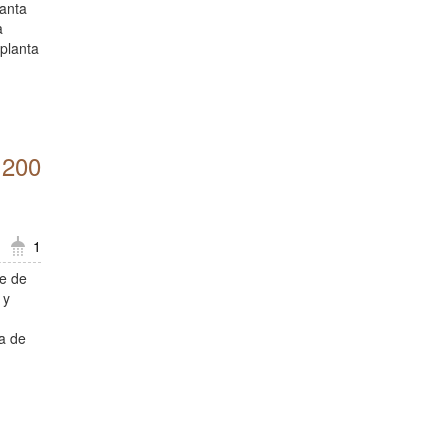
lanta
a
 planta
.200
1
te de
 y
ca de