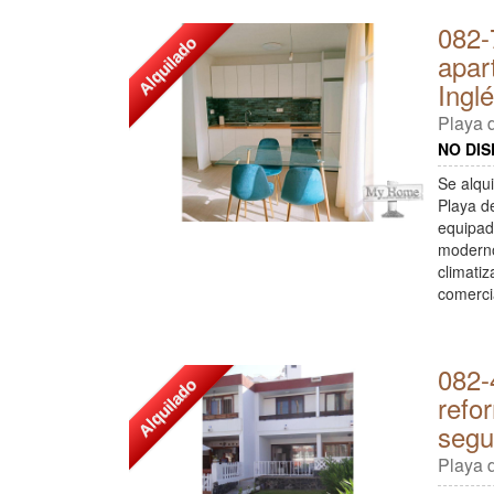
082-
Alquilado
apar
Ingl
Playa d
NO DIS
Se alqu
Playa d
equipad
moderno
climati
comerci
082-
Alquilado
refo
segu
Playa d