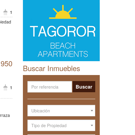
1
piedad
 950
Buscar Inmuebles
Buscar
1
Ubicación
rraza
Tipo de Propiedad