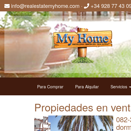
info@realestatemyhome.com
·
+34 928 77 43 0
Para Comprar
Para Alquilar
Servicios
Propiedades en venta
082-
dorm