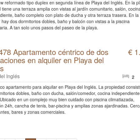
w reformado tipo duplex en segunda línea de Playa del Inglés. En la p
l tiene una terraza amplia con vistas al jardín comunitario, salón, cocin
diente, baño completo con plato de ducha y otra terraza trasera. En la
 hay dos dormitorios dobles, baño y balcón con vistas a la piscina
aria. A tan solo unos pasos del paseo de la playa.
478 Apartamento céntrico de dos
€ 1
taciones en alquiler en Playa del
és
el Inglés
2
ico apartamento para alquilar en Playa del Inglés. La propiedad consis
mitorios dobles, baño con ducha, salón/comedor, cocina independiente
 Ubicado en un complejo muy bien cuidado con piscina climatiazada,
ón 24h, cancha de tenis, bar-piscina y amplias zonas ajardinadas. Cer
antes, bares y zonas comerciales.