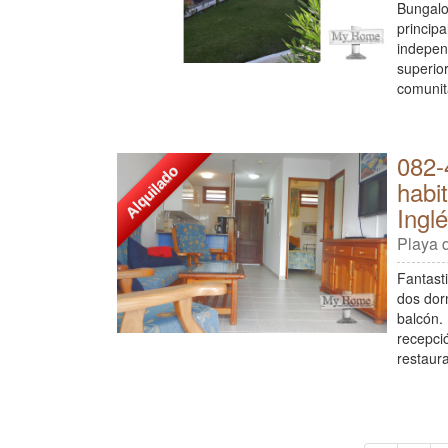
Bungalo
principa
indepen
superior
comunit
082-
Alquilado
habi
Ingl
Playa d
Fantast
dos dor
balcón.
recepci
restaur