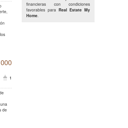
financieras con condiciones
o
favorables para
Real Estate My
erte,
Home
.
ión
los
.000
1
 de
 una
s de