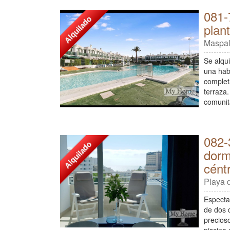
081-
Alquilado
plan
Maspa
Se alqu
una hab
complet
terraza
comunit
082-
Alquilado
dorm
céntr
Playa d
Especta
de dos 
precios