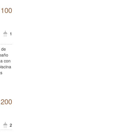
.100
1
a de
 baño
da con
iscina
as
.200
2