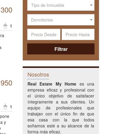
Tipo de Inmueble
.300
Dormitorios
1
tra
a
Filtrar
Nosotros
 950
Real Estate My Home
es una
empresa eficaz y profesional con
el único objetivo de satisfacer
íntegramente a sus clientes. Un
1
equipo de profesionales que
trabajan con el único fin de que
spone
esa casa con la que todos
ha y
soñamos esté a su alcance de la
e
forma más eficaz.