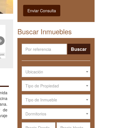
Enviar Consulta
Buscar Inmuebles
Buscar
Ubicación
Tipo de Propiedad
enida
cina
Tipo de Inmueble
ana.
r de
Dormitorios
araje