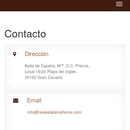
Toggl
navig
Contacto
Dirección
Avda de España, Nº7, C.C. Prisma,
Local 19/20 Playa del Ingles
35100 Gran Canaria
Email
info@realestatemyhome.com