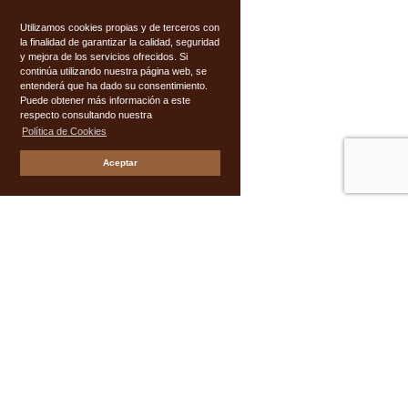
Utilizamos cookies propias y de terceros con
la finalidad de garantizar la calidad, seguridad
y mejora de los servicios ofrecidos. Si
continúa utilizando nuestra página web, se
entenderá que ha dado su consentimiento.
Puede obtener más información a este
respecto consultando nuestra
Política de Cookies
Aceptar