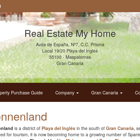
9
Real Estate My Home
Avda de España, Nº7, C.C. Prisma
Local 19/20 Playa del Ingles
35100 - Maspalomas
Gran Canaria
perty Purchase Guide
Company
Gran Canaria
Co
nnenland
enland
is a district of
Playa del Inglés
in the south of
Gran Canaria
, s
ed for tourism, it is now becoming home to a growing number of Spani