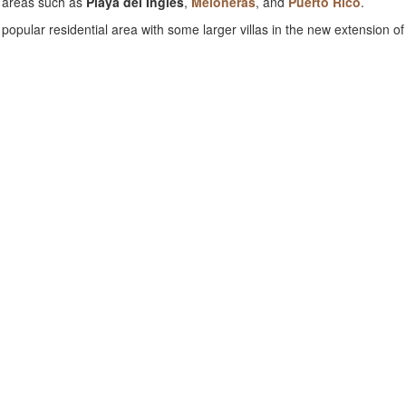
t areas such as
Playa del Inglés
,
Meloneras
, and
Puerto Rico
.
 popular residential area with some larger villas in the new extension o