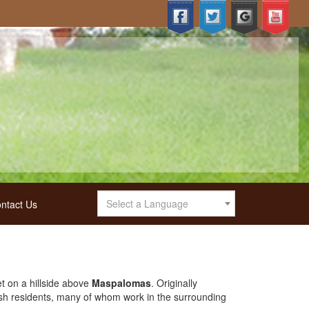
Select a Language
ntact Us
et on a hillside above
Maspalomas
. Originally
sh residents, many of whom work in the surrounding