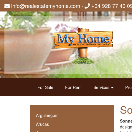
info@realestatemyhome.com
·
+34 928 77 43 0
For Sale
For Rent
Services
Pro
So
Arguineguín
Sonn
Arucas
design